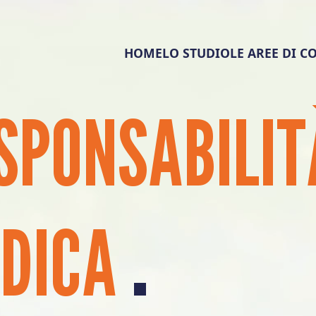
HOME
LO STUDIO
LE AREE DI 
SPONSABILIT
.
DICA