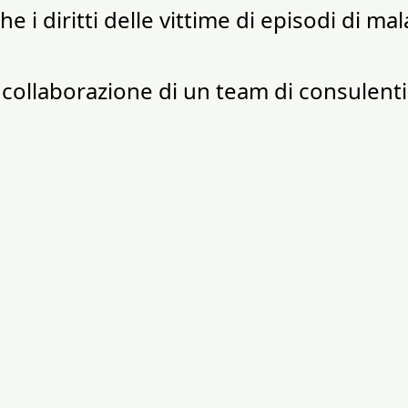
 i diritti delle vittime di episodi di mal
a collaborazione di un team di consulenti 
ificità del caso, al fine di garantire una
entifico.
Bologna
• Via Rizzoli 4 | 40125
Tel.
+39051331031
info@studioassociatomazzanti.it