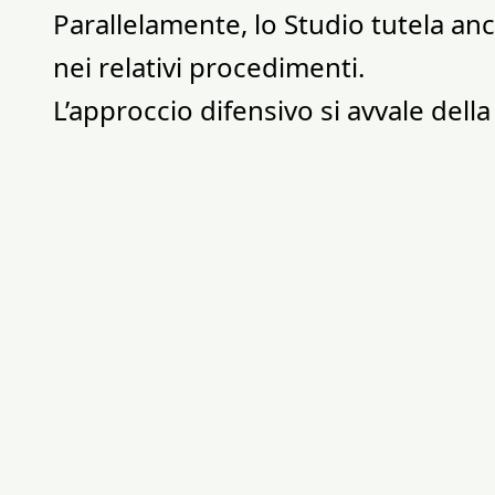
Parallelamente, lo Studio tutela anche
nei relativi procedimenti.
L’approccio difensivo si avvale dell
settore, selezionati in base alle spec
e fondata su un solido supporto sci