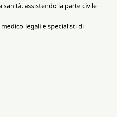
a sanità, assistendo la parte civile
medico-legali e specialisti di
 strategia tecnico-giuridica efficace
Recruiting
Cookie Policy
Privacy Policy