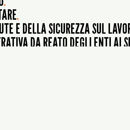
O
.
TARE
.
UTE E DELLA SICUREZZA SUL LAVO
ATIVA DA REATO DEGLI ENTI AI SE
IENTE
.
ANISTICA E DEL PAESAGGIO
.
A AMMINISTRAZIONE
.
E
.
RIETÀ E DELL’ATTIVITÀ INDUSTR