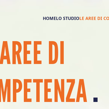
HOME
LO STUDIO
LE AREE DI 
AREE
DI
.
MPETENZA