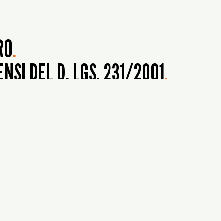
RO
.
NSI DEL D. LGS. 231/2001
.
IALE
.