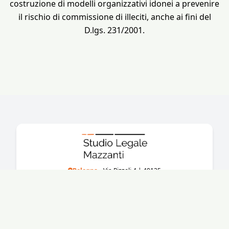
costruzione di modelli organizzativi idonei a prevenire
il rischio di commissione di illeciti, anche ai fini del
D.lgs. 231/2001.
Bologna
• Via Rizzoli 4 | 40125
+39051331031
info@studioassociatomazzanti.it
Recruiting
•
Cookie Policy
•
Privacy Policy